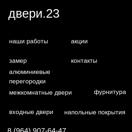
WA
Политика
конфиденциальности
Сайт сделан студией
"Рыба под
водой"