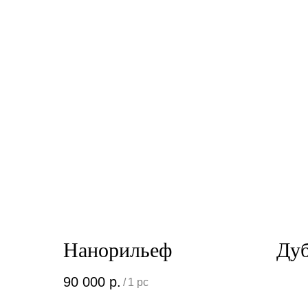
Нанорильеф
Ду
90 000
р.
/
1 pc