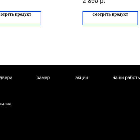
2 890
р.
27
мотреть продукт
смотреть продукт
двери
замер
акции
наши работ
рытия