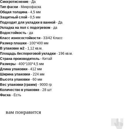
Синхротиснение
- Да
Тип
фаски
- Микрофаска
Общая толщина
- 4,5 мм
Защитный слой
- 0,5 мм
Подходит для укладки в ванной
- Да
Укладка на пол c подогревом
- да
Водостойкость
- да
Класс износостойкости
- 33/42 Класс
Размер плашки
- 100*400 мм
В упаковке м2
- 1,12 кв.м.
Площадь беспороговой укладки
- 196 кв.м.
Страна производитель
- Китай
Размеры
- 400*100*4,5 мм
Длина упаковки
- 412 мм
Ширина упаковки
- 224 мм
Высота упаковки
- 60 мм
Вес упаковки (грамм)
- 9000 гр
Количество в упаковке
- 28 шт
Фаска
- Есть
вам понравится