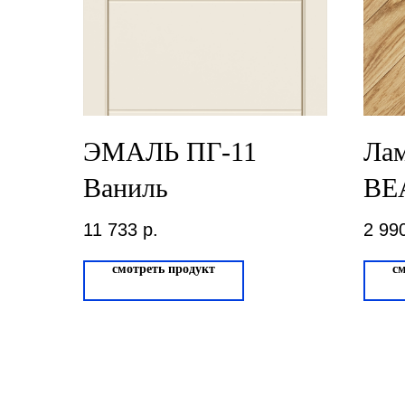
ЭМАЛЬ ПГ-11
Ла
Ваниль
BE
VE
11 733
р.
2 99
смотреть продукт
с