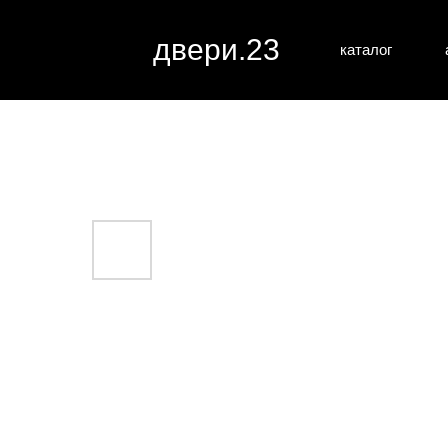
двери.23
каталог
межкомн
все категории