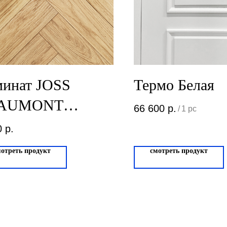
минат JOSS
Термо Белая
AUMONT
66 600
р.
/
1 pc
RITAS Арагон
0
р.
мотреть продукт
смотреть продукт