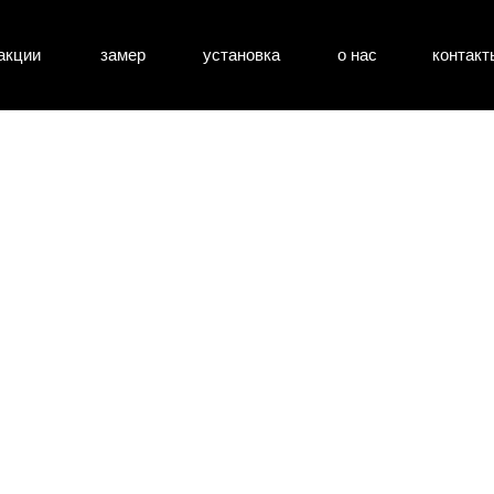
акции
замер
установка
о нас
контакт
атные двери
входные двери
перегоро