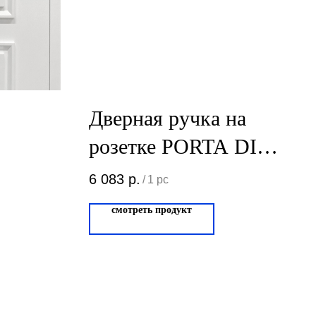
Дверная ручка на
розетке PORTA DI
PARMA Anna
6 083
р.
/
1 pc
Полированный хром
смотреть продукт
309.01