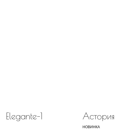
двери.23
наши работы
акции
замер
контакты
алюминиевые
перегородки
фурнитура
межкомнатные двери
входные двери
напольные покрытия
Elegante-1
Астория
8 (964) 907-64-47
НОВИНКА
8 (918) 001-56-04