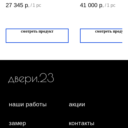
ИП Фокина Виктория Алексеевна
27 345
р.
41 000
р.
/
1 pc
/
1 pc
Любая информация, представленная на данном
ИНН: 231138702432
сайте, носит исключительно информационный
ОГРНИП: 319237500016295
характер и ни при каких условиях не является
публичной офертой, определяемой положениями
статьи 437 ГК РФ. Отправляя сведения через любую
электронную форму на этом сайте, вы даете согласие
на обработку ваших персональных данных.
смотреть продукт
смотреть продукт
г. Краснодар,
Жуковского, 4г
WA
Политика конфиденциальности
Сайт сделан студией
"Рыба под водой"