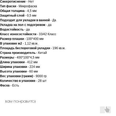
Синхротиснение
- Нет
Тип
фаски
- Микрофаска
Общая толщина
- 4,5 мм
Защитный слой
- 0,5 мм
Подходит для укладки в ванной
- Да
Укладка на пол c подогревом
- да
Водостойкость
- да
Класс износостойкости
- 33/42 Класс
Размер плашки
- 100*400 мм
В упаковке м2
- 1,12 кв.м.
Площадь беспороговой укладки
- 196 кв.м.
Страна производитель
- Китай
Размеры
- 400*100*4,5 мм
Длина упаковки
- 412 мм
Ширина упаковки
- 224 мм
Высота упаковки
- 60 мм
Вес упаковки (грамм)
- 9000 гр
Количество в упаковке
- 28 шт
Фаска
- Есть
вам понравится