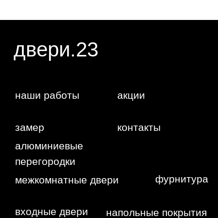
Жуковского,
4г
WA
Политика
конфиденциальности
Сайт сделан студией
"Рыба под
водой"