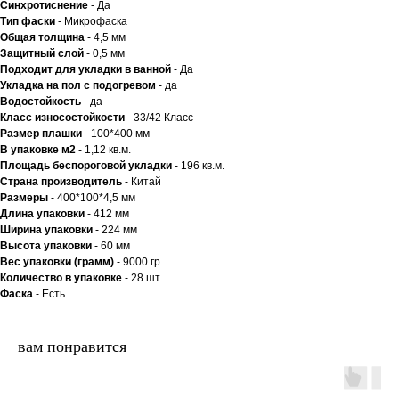
Синхротиснение
- Да
Тип
фаски
- Микрофаска
Общая толщина
- 4,5 мм
Защитный слой
- 0,5 мм
Подходит для укладки в ванной
- Да
Укладка на пол c подогревом
- да
Водостойкость
- да
Класс износостойкости
- 33/42 Класс
Размер плашки
- 100*400 мм
В упаковке м2
- 1,12 кв.м.
Площадь беспороговой укладки
- 196 кв.м.
Страна производитель
- Китай
Размеры
- 400*100*4,5 мм
Длина упаковки
- 412 мм
Ширина упаковки
- 224 мм
Высота упаковки
- 60 мм
Вес упаковки (грамм)
- 9000 гр
Количество в упаковке
- 28 шт
Фаска
- Есть
вам понравится