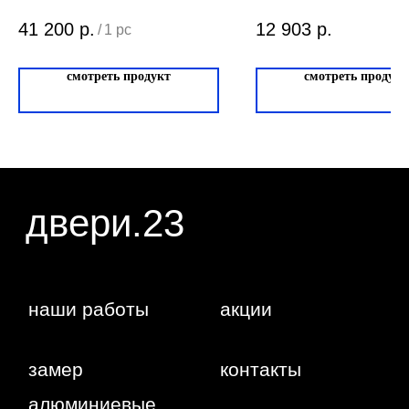
Любая информация, представленная на данном
ИНН: 231138702432
сайте, носит исключительно информационный
ОГРНИП: 319237500016295
характер и ни при каких условиях не является
41 200
р.
12 903
р.
/
1 pc
публичной офертой, определяемой положениями
статьи 437 ГК РФ. Отправляя сведения через
любую электронную форму на этом сайте, вы
даете согласие на обработку ваших
смотреть продукт
смотреть продукт
персональных данных.
г. Краснодар,
Жуковского,
4г
WA
Политика
конфиденциальности
Сайт сделан студией
"Рыба под
водой"