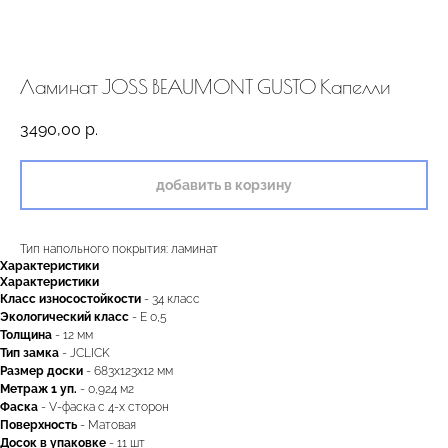
Ламинат JOSS BEAUMONT GUSTO Капелли
3490,00
р.
добавить в корзину
Тип напольного покрытия: ламинат
Характеристики
Характеристики
Класс износостойкости
- 34 класс
Экологический класс
- Е 0,5
двери.23
Толщина
- 12 мм
Тип замка
- JCLICK
Размер доски
- 683х123х12 мм
Метраж 1 уп.
- 0,924 м2
Фаска
- V-фаска с 4-х сторон
наши работы
акции
Поверхность
- Матовая
Досок в упаковке
- 11 шт