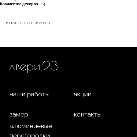
замер
контакты
Количество декоров
- 24
алюминиевые
перегородки
вам понравится
фурнитура
межкомнатные двери
входные двери
напольные покрытия
8 (964) 907-64-47
8 (918) 001-56-04
ИП Фокина Виктория Алексеевна
Любая информация, представленная на данном
ИНН: 231138702432
сайте, носит исключительно информационный
ОГРНИП: 319237500016295
характер и ни при каких условиях не является
публичной офертой, определяемой положениями
статьи 437 ГК РФ. Отправляя сведения через любую
электронную форму на этом сайте, вы даете согласие
на обработку ваших персональных данных.
г. Краснодар,
Жуковского, 4г
WA