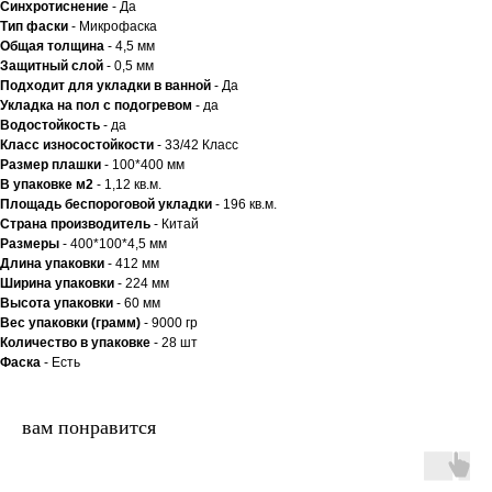
Синхротиснение
- Да
Тип
фаски
- Микрофаска
Общая толщина
- 4,5 мм
Защитный слой
- 0,5 мм
Подходит для укладки в ванной
- Да
Укладка на пол c подогревом
- да
Водостойкость
- да
Класс износостойкости
- 33/42 Класс
Размер плашки
- 100*400 мм
В упаковке м2
- 1,12 кв.м.
Площадь беспороговой укладки
- 196 кв.м.
Страна производитель
- Китай
Размеры
- 400*100*4,5 мм
Длина упаковки
- 412 мм
Ширина упаковки
- 224 мм
Высота упаковки
- 60 мм
Вес упаковки (грамм)
- 9000 гр
Количество в упаковке
- 28 шт
Фаска
- Есть
вам понравится