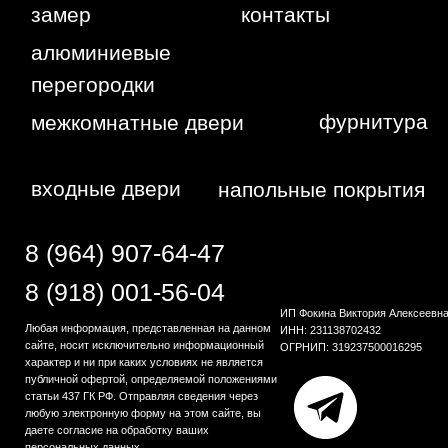
WA
Политика
конфиденциальности
Сайт сделан студией
"Рыба под
водой"