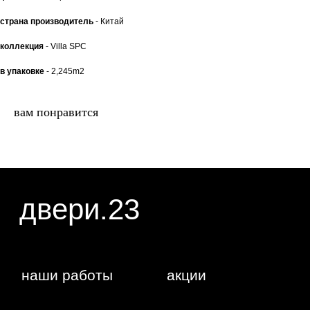
наши работы
акции
страна производитель
- Китай
коллекция
- Villa SPC
замер
контакты
алюминиевые
в упаковке
- 2,245m2
перегородки
фурнитура
межкомнатные двери
вам понравится
входные двери
напольные покрытия
8 (964) 907-64-47
8 (918) 001-56-04
ИП Фокина Виктория Алексеевна
Любая информация, представленная на данном
ИНН: 231138702432
сайте, носит исключительно информационный
ОГРНИП: 319237500016295
характер и ни при каких условиях не является
публичной офертой, определяемой положениями
статьи 437 ГК РФ. Отправляя сведения через
любую электронную форму на этом сайте, вы
даете согласие на обработку ваших
персональных данных.
г. Краснодар,
Жуковского,
4г