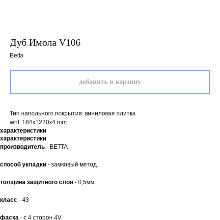
Дуб Имола V106
Betta
добавить в корзину
Тип напольного покрытия: виниловая плитка
wht: 184x1220x4 mm
характеристики
характеристики
производитель
- BETTA
способ укладки
- замковый метод
толщина защитного слоя
- 0,5мм
двери.23
класс
- 43
фаска
- с 4 сторон 4V