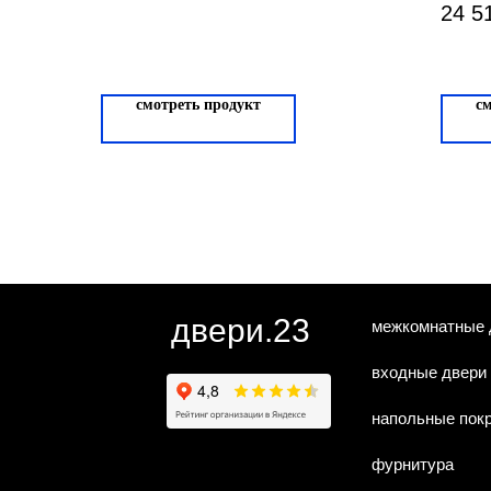
24 5
смотреть продукт
с
двери.23
межкомнатные 
входные двери
напольные пок
фурнитура