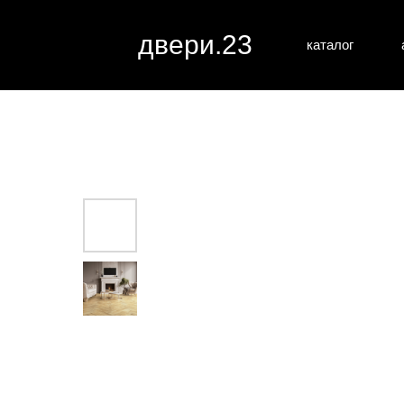
двери.23
каталог
межкомн
все категории