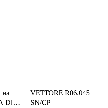
 на
VЕTTORE R06.045
A DI
SN/CP