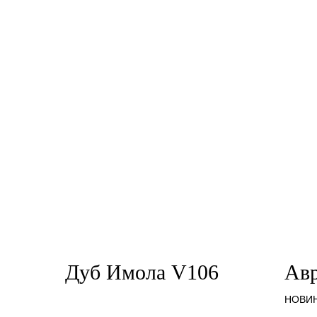
Дуб Имола V106
Ав
НОВИ