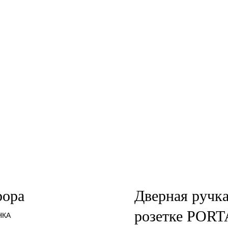
рора
Дверная ручка
розетке PORT
НКА