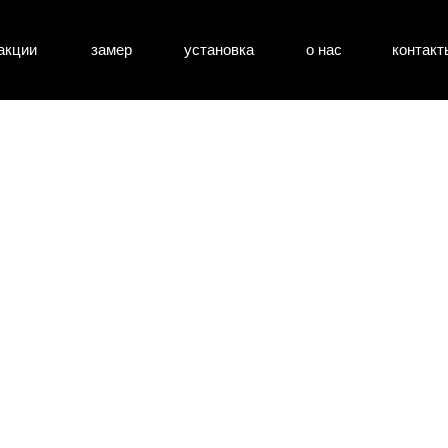
акции
замер
установка
о нас
контакт
атные двери
входные двери
перегоро