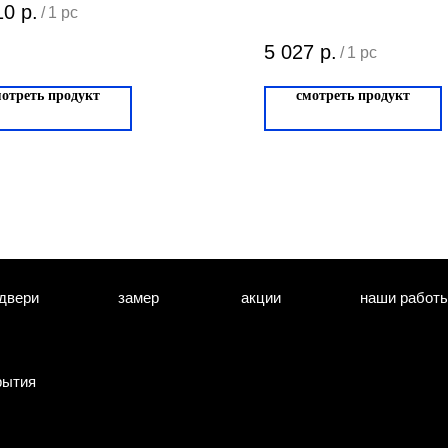
PARMA Cono
10
р.
/
1 pc
Матовый граф
5 027
р.
/
1 pc
115.05
мотреть продукт
смотреть продукт
двери
замер
акции
наши работ
рытия