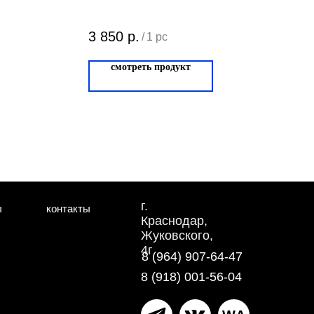
ит
3 850
р.
/
1 pc
смотреть продукт
г.
ы
контакты
Краснодар,
Жуковского,
4г
8 (964) 907-64-47
8 (918) 001-56-04