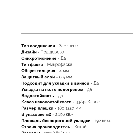
Тип соединения
- Замковое
Дизайн
- Под дерево
Синхротиснение
- Да
Тип
фаски
- Микрофаска
Общая толщина
- 4 мм
Защитный слой
- 0,5 мм
Подходит для укладки в ванной
- Да
Укладка на пол c подогревом
- да
Водостойкость
- да
Класс износостойкости
- 33/42 Класс
Размер плашки
- 180*1220 мм
В упаковке м2
- 2,196 кв.м.
Площадь беспороговой укладки
- 192 кв.м.
Страна производитель
- Китай