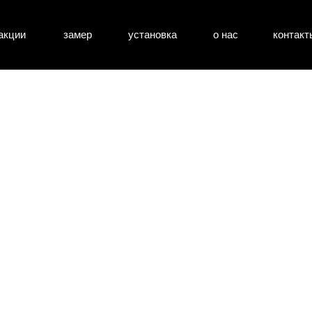
акции
замер
установка
о нас
контакт
атные двери
входные двери
перегоро