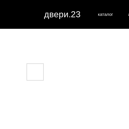
двери.23
каталог
межкомн
все категории