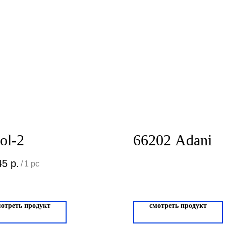
ol-2
66202 Adani
45
р.
/
1 pc
мотреть продукт
смотреть продукт