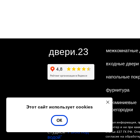
двери.23
межкомнатные 
входные двери
напольные пок
фурнитура
алюминиевые
Этот сайт использует cookies
перегородки
ОК
Любая информация, п
Сайт сделан
характер и ни при ка
студией
"Рыба под
статьи 437 ГК РФ. От
водой"
согласие на обработк