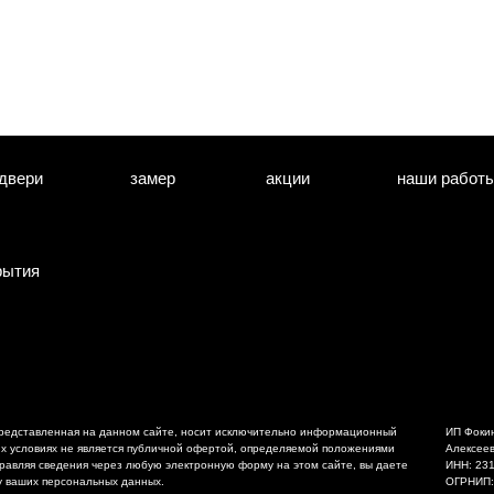
двери
замер
акции
наши работ
рытия
редставленная на данном сайте, носит исключительно информационный
ИП Фоки
ких условиях не является публичной офертой, определяемой положениями
Алексее
правляя сведения через любую электронную форму на этом сайте, вы даете
ИНН: 23
у ваших персональных данных.
ОГРНИП: