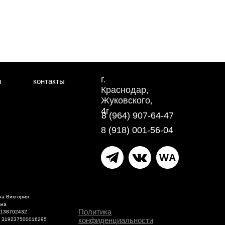
г.
ы
контакты
Краснодар,
Жуковского,
4г
8 (964) 907-64-47
8 (918) 001-56-04
WA
на Виктория
вна
Политика
1138702432
конфиденциальности
 319237500016295