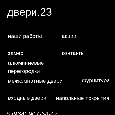
WA
Политика
конфиденциальности
Сайт сделан студией
"Рыба под
водой"