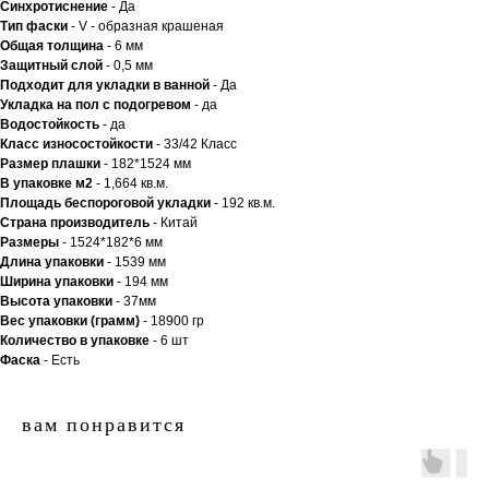
Синхротиснение
- Да
Тип
фаски
- V - образная крашеная
Общая толщина
- 6 мм
Защитный слой
- 0,5 мм
Подходит для укладки в ванной
- Да
Укладка на пол c подогревом
- да
Водостойкость
- да
Класс износостойкости
- 33/42 Класс
Размер плашки
- 182*1524 мм
В упаковке м2
- 1,664 кв.м.
Площадь беспороговой укладки
- 192 кв.м.
Страна производитель
- Китай
Размеры
- 1524*182*6 мм
Длина упаковки
- 1539 мм
Ширина упаковки
- 194 мм
Высота упаковки
- 37мм
Вес упаковки (грамм)
- 18900 гр
Количество в упаковке
- 6 шт
Фаска
- Есть
вам понравится