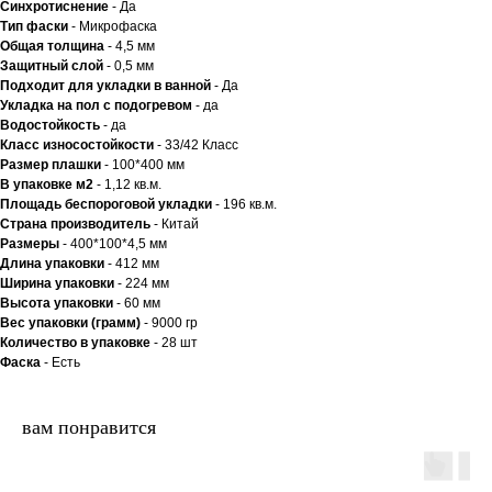
Синхротиснение
- Да
Тип
фаски
- Микрофаска
Общая толщина
- 4,5 мм
Защитный слой
- 0,5 мм
Подходит для укладки в ванной
- Да
Укладка на пол c подогревом
- да
Водостойкость
- да
Класс износостойкости
- 33/42 Класс
Размер плашки
- 100*400 мм
В упаковке м2
- 1,12 кв.м.
Площадь беспороговой укладки
- 196 кв.м.
Страна производитель
- Китай
Размеры
- 400*100*4,5 мм
Длина упаковки
- 412 мм
Ширина упаковки
- 224 мм
Высота упаковки
- 60 мм
Вес упаковки (грамм)
- 9000 гр
Количество в упаковке
- 28 шт
Фаска
- Есть
вам понравится