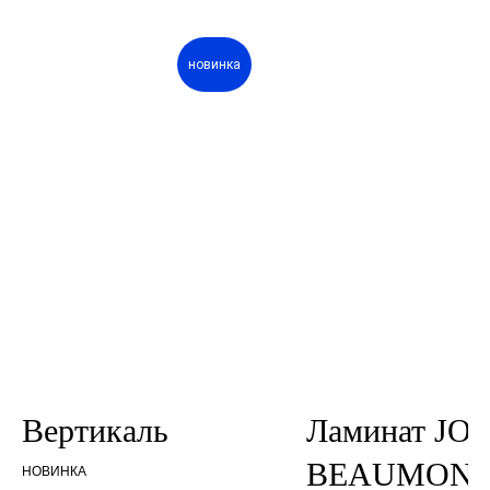
новинка
двери.23
наши работы
акции
замер
контакты
алюминиевые
перегородки
фурнитура
межкомнатные двери
входные двери
напольные покрытия
Вертикаль
Ламинат JO
8 (964) 907-64-47
BEAUMON
НОВИНКА
8 (918) 001-56-04