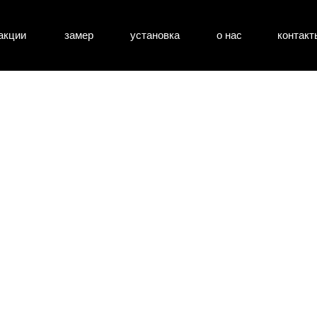
акции
замер
установка
о нас
контакт
атные двери
входные двери
перегоро