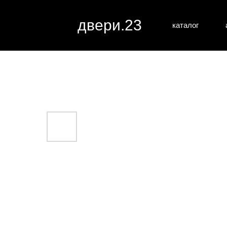
двери.23
каталог
межкомн
все категории