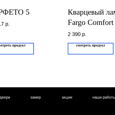
РФЕТО 5
Кварцевый ла
Fargo Comfort
17
р.
Мартовский 
2 390
р.
89015-003
мотреть продукт
смотреть продукт
двери
замер
акции
наши работ