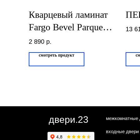
Кварцевый ламинат
ПЕ
Fargo Bevel Parquet
13 6
Дуб Гавана 33-653-
2 890
р.
27
смотреть продукт
с
двери.23
межкомнатные 
входные двери