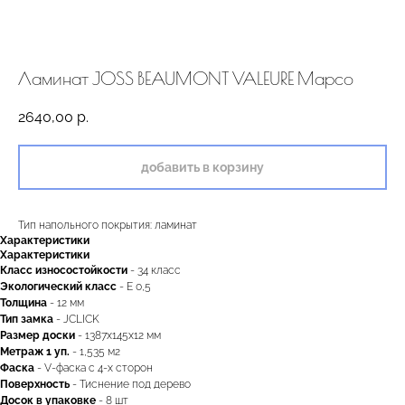
Ламинат JOSS BEAUMONT VALEURE Марсо
2640,00
р.
добавить в корзину
Тип напольного покрытия: ламинат
Характеристики
Характеристики
Класс износостойкости
- 34 класс
Экологический класс
- Е 0,5
двери.23
Толщина
- 12 мм
Тип замка
- JCLICK
Размер доски
- 1387x145x12 мм
Метраж 1 уп.
- 1,535 м2
Фаска
- V-фаска с 4-х сторон
наши работы
акции
Поверхность
- Тиснение под дерево
Досок в упаковке
- 8 шт