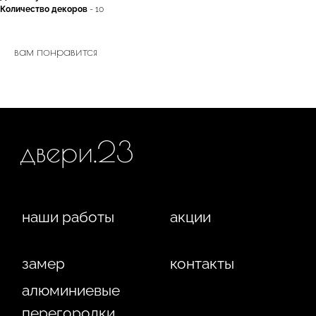
замер
контакты
Количество декоров
- 10
алюминиевые
перегородки
вам понравится
фурнитура
межкомнатные двери
входные двери
напольные покрытия
8 (964) 907-64-47
8 (918) 001-56-04
ИП Фокина Виктория Алексеевна
Любая информация, представленная на данном
ИНН: 231138702432
сайте, носит исключительно информационный
ОГРНИП: 319237500016295
характер и ни при каких условиях не является
публичной офертой, определяемой положениями
статьи 437 ГК РФ. Отправляя сведения через любую
электронную форму на этом сайте, вы даете согласие
на обработку ваших персональных данных.
г. Краснодар,
Жуковского, 4г
WA