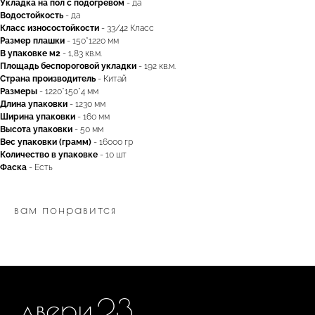
Укладка на пол c подогревом
- да
Водостойкость
- да
Класс износостойкости
- 33/42 Класс
двери.23
Размер плашки
- 150*1220 мм
В упаковке м2
- 1,83 кв.м.
Площадь беспороговой укладки
- 192 кв.м.
Страна производитель
- Китай
наши работы
акции
Размеры
- 1220*150*4 мм
Длина упаковки
- 1230 мм
Ширина упаковки
- 160 мм
замер
контакты
Высота упаковки
- 50 мм
алюминиевые
Вес упаковки (грамм)
- 16000 гр
перегородки
Количество в упаковке
- 10 шт
Фаска
- Есть
фурнитура
межкомнатные двери
входные двери
вам понравится
напольные покрытия
8 (964) 907-64-47
8 (918) 001-56-04
ИП Фокина Виктория Алексеевна
Любая информация, представленная на данном
ИНН: 231138702432
сайте, носит исключительно информационный
ОГРНИП: 319237500016295
характер и ни при каких условиях не является
публичной офертой, определяемой положениями
статьи 437 ГК РФ. Отправляя сведения через любую