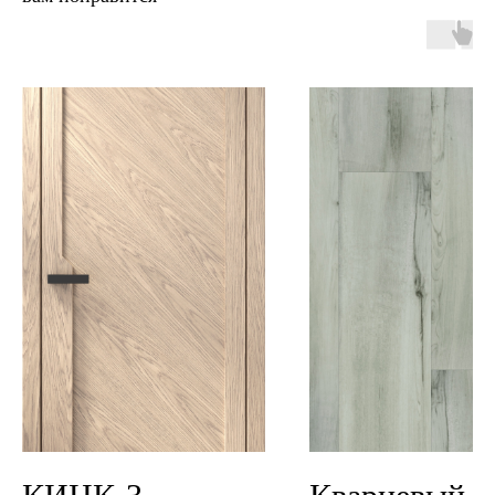
двери.23
наши работы
акции
замер
контакты
алюминиевые
перегородки
фурнитура
межкомнатные двери
входные двери
напольные покрытия
8 (964) 907-64-47