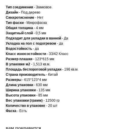
Тип соединения
- Замковое
Дизайн
- Под дерево
Синхротиснение
- Нет
Тип
фаски
- Микрофаска
Общая толщина
- 4 мм
Защитный слой
- 0,5 мм
Подходит для укладки в ванной
- Да
Укладка на пол c подогревом
- да
Водостойкость
- да
Класс износостойкости
- 33/42 Класс
Размер плашки
- 123*615 мм
В упаковке м2
- 1,513 кв.м.
Площадь беспороговой укладки
- 196 кв.м.
Страна производитель
- Китай
Размеры
- 615*123*4 мм
Длина упаковки
- 630 мм
Ширина упаковки
- 135 мм
Высота упаковки
- 85 мм
Вес упаковки (грамм)
- 12500 гр
Количество в упаковке
- 20 шт
Фаска
- Есть
вам понравится