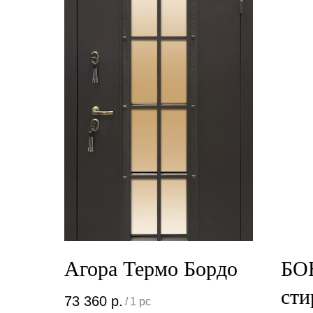
Агора Термо Бордо
БО
сти
73 360
р.
/
1 pc