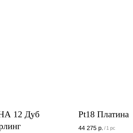
НА 12 Дуб
Pt18 Платина
рлинг
44 275
р.
/
1 pc