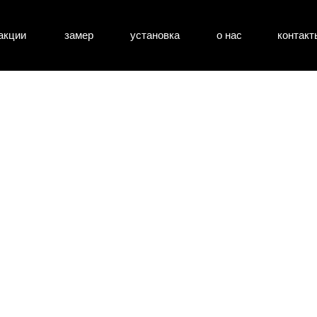
акции
замер
установка
о нас
контакт
атные двери
входные двери
перегоро