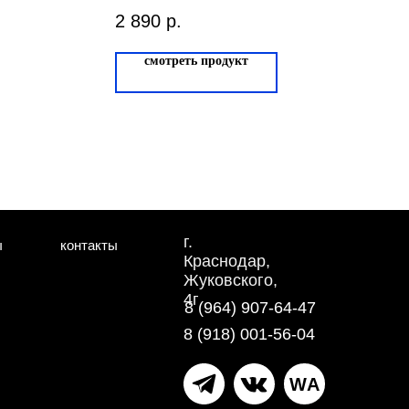
Квебек 50-6191-8
2 890
р.
смотреть продукт
г.
ы
контакты
Краснодар,
Жуковского,
4г
8 (964) 907-64-47
8 (918) 001-56-04
WA