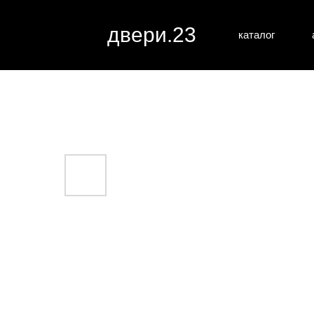
двери.23
каталог
межкомн
все категории