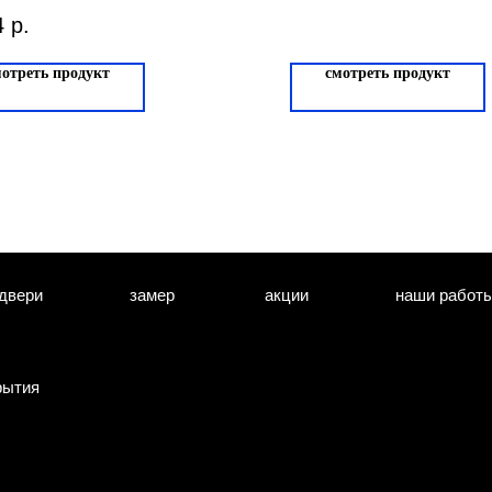
4
р.
мотреть продукт
смотреть продукт
двери
замер
акции
наши работ
рытия