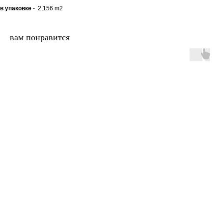
в упаковке
- 2,156 m2
вам понравится
двери.23
наши работы
акции