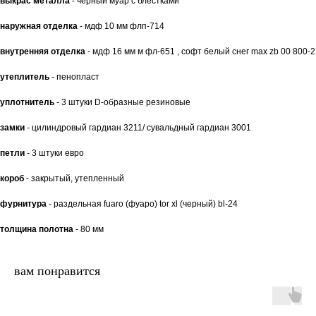
выкрас металла
- черный муар с блестками
наружная отделка
- мдф 10 мм флп-714
внутренняя отделка
- мдф 16 мм м фл-651 , софт белый снег max zb 00 800-2
утеплитель
- пенопласт
уплотнитель
- 3 штуки D-образные резиновые
замки
- цилиндровый гардиан 3211/ сувальдный гардиан 3001
петли
- 3 штуки евро
короб
- закрытый, утепленный
фурнитура
- раздельная fuaro (фуаро) tor xl (черный) bl-24
толщина полотна
- 80 мм
вам понравится