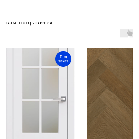
вам понравится
Под
двери.23
заказ
наши работы
акции
замер
контакты
алюминиевые
перегородки
фурнитура
межкомнатные двери
входные двери
напольные покрытия