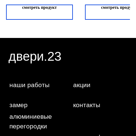
Дуб Сантори
статьи 437 ГК РФ. Отправляя сведения через
любую электронную форму на этом сайте, вы
смотреть продукт
смотреть продукт
даете согласие на обработку ваших
33-653-71
персональных данных.
г. Краснодар,
Жуковского,
4г
WA
Политика
конфиденциальности
Сайт сделан студией
"Рыба под
водой"