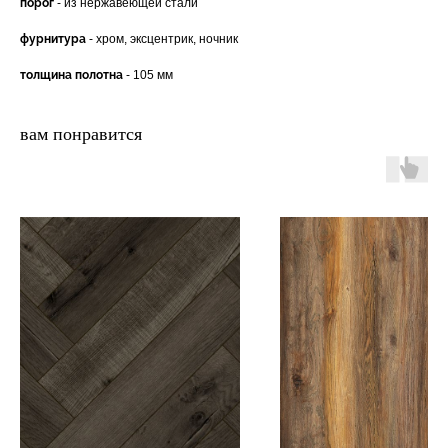
порог
- из нержавеющей стали
фурнитура
- хром, эксцентрик, ночник
толщина полотна
- 105 мм
вам понравится
двери.23
наши работы
акции
замер
контакты
алюминиевые
перегородки
фурнитура
межкомнатные двери