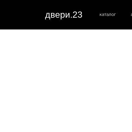
двери.23
каталог
межком
все категории