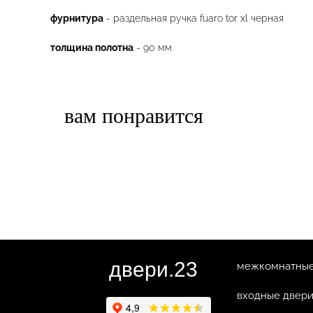
фурнитура
- раздельная ручка fuaro tor xl черная
толщина полотна
- 90 мм
вам понравится
двери.23
межкомнатные
входные двер