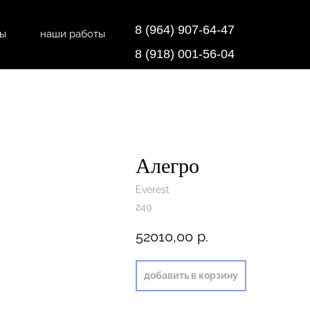
8 (964) 907-64-47
ты
наши работы
дки
напольные покрытия
8 (918) 001-56-04
Алегро
Everest
249
52010,00
р.
добавить в корзину