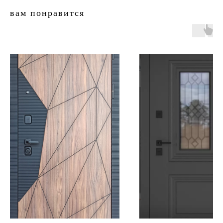
вам понравится
двери.23
наши работы
акции
замер
контакты
алюминиевые
перегородки
фурнитура
межкомнатные двери
входные двери
напольные покрытия