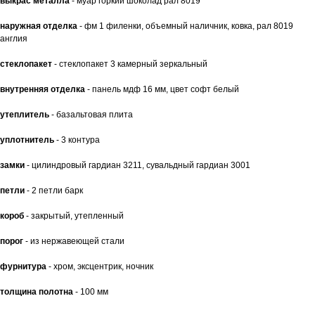
выкрас металла
- муар горкий шоколад рал 8019
наружная отделка
- фм 1 филенки, объемный наличник, ковка, рал 8019
англия
стеклопакет
- стеклопакет 3 камерный зеркальный
внутренняя отделка
- панель мдф 16 мм, цвет софт белый
утеплитель
- базальтовая плита
уплотнитель
- 3 контура
замки
- цилиндровый гардиан 3211, сувальдный гардиан 3001
петли
- 2 петли барк
короб
- закрытый, утепленный
порог
- из нержавеющей стали
фурнитура
- хром, эксцентрик, ночник
толщина полотна
- 100 мм