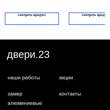
характер и ни при каких условиях не является
публичной офертой, определяемой положениями
статьи 437 ГК РФ. Отправляя сведения через
любую электронную форму на этом сайте, вы
даете согласие на обработку ваших
смотреть продукт
смотреть продукт
персональных данных.
г. Краснодар,
Жуковского,
4г
WA
Политика
конфиденциальности
Сайт сделан студией
"Рыба под
водой"