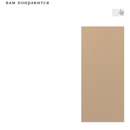
вам понравится
двери.23
наши работы
акции
замер
контакты
алюминиевые
перегородки
фурнитура
межкомнатные двери
входные двери
напольные покрытия
8 (964) 907-64-47