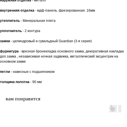
наружная отделка
- металл
внутренняя отделка
- мдф-панель. фрезерованная. 16мм
утеплитель
- Минеральная плита
уплотнитель
- 2 контура
замки
- цилиндровый и сувальдный Guardian (3-я серия)
фурнитура
- врезная бронекладка основного замка, декоративная накладка
доп.замка , независимая ночная задвижка, металлический эксцентрик на
основном замке
петли
- навесные с подшипником
толщина полотна
- 90 мм
вам понравится