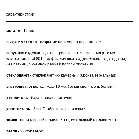
характеристики
металл
- 1,5 мм
выкрас металла
- покрытие полимерно-порошковое
наружная отделка
- цвет шагрень ral 8019 + цинк, мдф 16 мм
влагостойкая ral 8019, мдф наличники гладкие + ковка в цвет двери,
без патины, объемной рамки и полосы тиснения.
стеклопакет
- стеклопакет 4-х камерный (бронза зеркальная)
внутренняя отделка
- мдф 16 мм, белый снег (ясень белый)
утеплитель
- базальтовая плита+ппс
уплотнитель
- 3 шт. D-образные резиновые
замки
- цилиндровый гардиан 5001, сувальдный гардиан 5011
петли
- 3 штуки евро