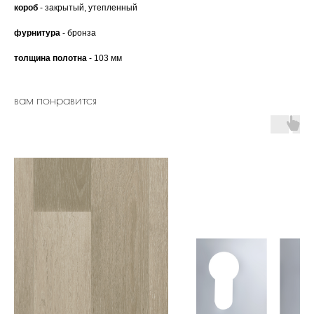
короб
- закрытый, утепленный
фурнитура
- бронза
толщина полотна
- 103 мм
вам понравится
двери.23
наши работы
акции
замер
контакты
алюминиевые
перегородки