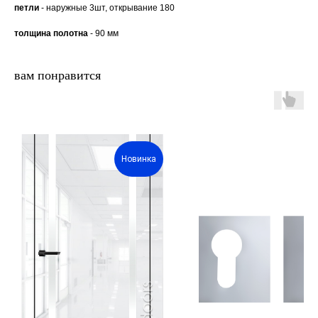
петли
- наружные 3шт, открывание 180
толщина полотна
- 90 мм
вам понравится
двери.23
Новинка
наши работы
акции
замер
контакты
алюминиевые
перегородки
фурнитура
межкомнатные двери