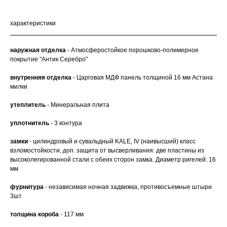
характеристики
наружная отделка
- Атмосферостойкое порошково-полимерное
покрытие "Антик Серебро"
внутренняя отделка
- Царговая МДФ панель толщиной 16 мм Астана
милки
утеплитель
- Минеральная плита
уплотнитель
- 3 контура
замки
- цилиндровый и сувальдный KALE, IV (наивысший) класс
взломостойкости, доп. защита от высверливания: две пластины из
высоколегированной стали с обеих сторон замка. Диаметр ригелей: 16
мм
фурнитура
- независимая ночная задвижка, противосъемные штыри
3шт
толщина короба
- 117 мм