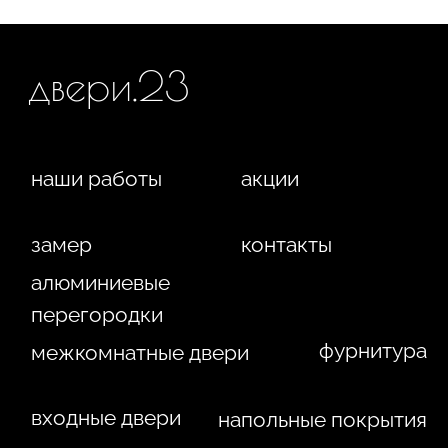
ИП Фокина Виктория Алексеевна
Любая информация, представленная на данном
ИНН: 231138702432
сайте, носит исключительно информационный
ОГРНИП: 319237500016295
характер и ни при каких условиях не является
публичной офертой, определяемой положениями
статьи 437 ГК РФ. Отправляя сведения через любую
электронную форму на этом сайте, вы даете согласие
на обработку ваших персональных данных.
г. Краснодар,
Жуковского, 4г
WA
Политика конфиденциальности
Сайт сделан студией
"Рыба под водой"