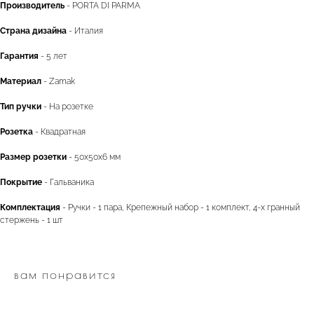
Производитель
- PORTA DI PARMA
Страна дизайна
- Италия
Гарантия
- 5 лет
двери.23
Материал
- Zamak
Тип ручки
- На розетке
Розетка
- Квадратная
наши работы
акции
Размер розетки
- 50x50x6 мм
замер
контакты
Покрытие
- Гальваника
алюминиевые
перегородки
Комплектация
- Ручки - 1 пара, Крепежный набор - 1 комплект, 4-х гранный
фурнитура
межкомнатные двери
стержень - 1 шт
входные двери
напольные покрытия
вам понравится
8 (964) 907-64-47
8 (918) 001-56-04