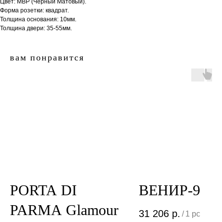
Цвет: MBP (Черный Матовый).
Форма розетки: квадрат.
Толщина основания: 10мм.
Толщина двери: 35-55мм.
вам понравится
двери.23
наши работы
акции
замер
контакты
алюминиевые
PORTA DI
ВЕНИР-9
перегородки
PARMA Glamour
фурнитура
межкомнатные двери
31 206
р.
/
1 pc