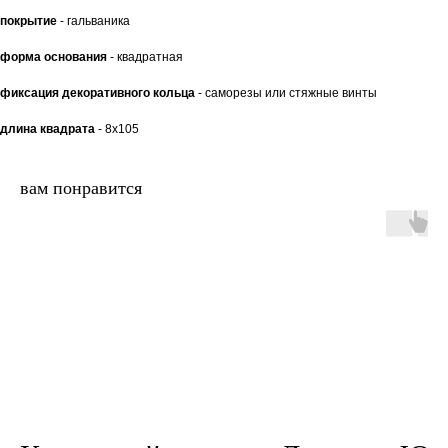
покрытие
- гальваника
форма основания
- квадратная
фиксация декоративного кольца
- саморезы или стяжные винты
длина квадрата
- 8x105
двери.23
вам понравится
наши работы
акции
замер
контакты
алюминиевые
перегородки
фурнитура
межкомнатные двери
входные двери
напольные покрытия
8 (964) 907-64-47