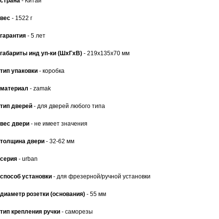
страна
- Китай
вес
- 1522 г
гарантия
- 5 лет
габариты инд уп-ки (ШхГхВ)
- 219x135x70 мм
тип упаковки
- коробка
материал
- zamak
тип дверей
- для дверей любого типа
вес двери
- не имеет значения
толщина двери
- 32-62 мм
серия
- urban
способ установки
- для фрезерной/ручной установки
диаметр розетки (основания)
- 55 мм
тип крепления ручки
- саморезы