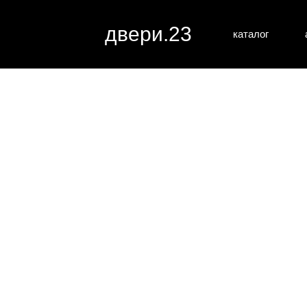
двери.23
каталог
межкомн
все категории