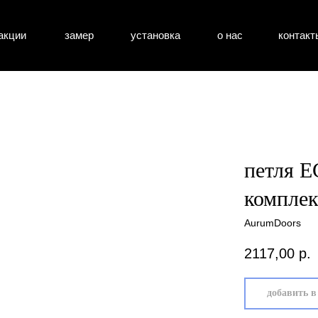
акции
замер
установка
о нас
контакт
атные двери
входные двери
перегоро
петля E
комплек
AurumDoors
2117,00
р.
добавить в