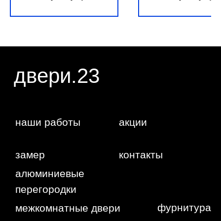
даете согласие на обработку ваших
персональных данных.
г. Краснодар,
Жуковского,
4г
WA
Политика
конфиденциальности
Сайт сделан студией
"Рыба под
водой"