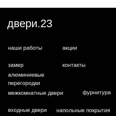
Жуковского,
4г
WA
Политика
конфиденциальности
Сайт сделан студией
"Рыба под
водой"