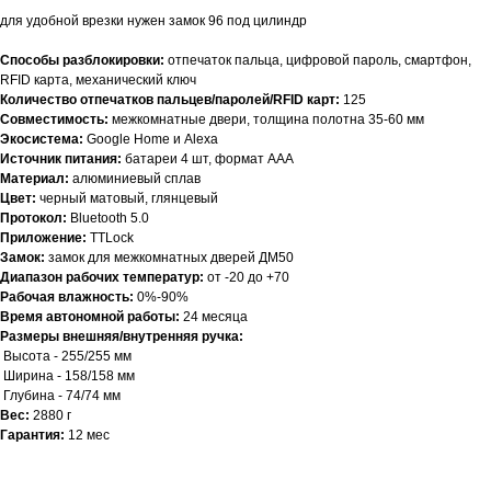
для удобной врезки нужен замок 96 под цилиндр
Способы разблокировки:
отпечаток пальца, цифровой пароль, смартфон,
RFID карта, механический ключ
Количество отпечатков пальцев/паролей/RFID карт:
125
Совместимость:
межкомнатные двери, толщина полотна 35-60 мм
Экосистема:
Google Home и Alexa
Источник питания:
батареи 4 шт, формат AAA
Материал:
алюминиевый сплав
Цвет:
черный матовый, глянцевый
Протокол:
Bluetooth 5.0
Приложение:
TTLock
Замок:
замок для межкомнатных дверей ДМ50
Диапазон рабочих температур:
от -20 до +70
Рабочая влажность:
0%-90%
Время автономной работы:
24 месяца
Размеры внешняя/внутренняя ручка:
Высота - 255/255 мм
Ширина - 158/158 мм
Глубина - 74/74 мм
Вес:
2880 г
Гарантия:
12 мес