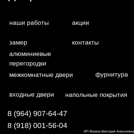
Политика
конфиденциальности
Сайт сделан студией
"Рыба под
водой"