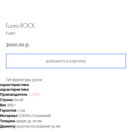
Fuaro ROCK
Fuaro
3000,00
р.
добавить в корзину
Тип фурнитуры: ручки
характеристики
характеристики
двери.23
Производитель
FUARO
Страна
Китай
Вес
866 г
Гарантия
1 год
наши работы
акции
Материал
ZAMAK/Алюминий
Толщина
двери 35-70 мм
Диаметр
розетки (основания) 52 мм
замер
контакты