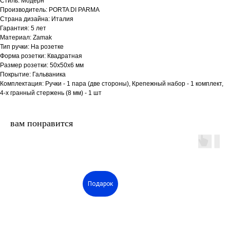
Стиль: Модерн
Производитель: PORTA DI PARMA
Страна дизайна: Италия
Гарантия: 5 лет
Материал: Zamak
Тип ручки: На розетке
Форма розетки: Квадратная
Размер розетки: 50x50x6 мм
Покрытие: Гальваника
Комплектация: Ручки - 1 пара (две стороны), Крепежный набор - 1 комплект,
4-х гранный стержень (8 мм) - 1 шт
вам понравится
двери.23
Подарок
наши работы
акции
замер
контакты