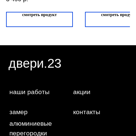
публичной офертой, определяемой положениями
статьи 437 ГК РФ. Отправляя сведения через
любую электронную форму на этом сайте, вы
смотреть продукт
смотреть продукт
даете согласие на обработку ваших
персональных данных.
г. Краснодар,
Жуковского,
4г
WA
Политика
конфиденциальности
Сайт сделан студией
"Рыба под
водой"