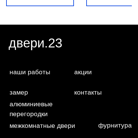
персональных данных.
г. Краснодар,
Жуковского,
4г
WA
Политика
конфиденциальности
Сайт сделан студией
"Рыба под
водой"