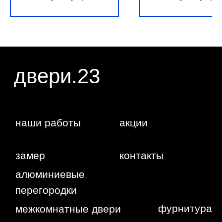
даете согласие на обработку ваших
персональных данных.
г. Краснодар,
Жуковского,
4г
WA
Политика
конфиденциальности
Сайт сделан студией
"Рыба под
водой"