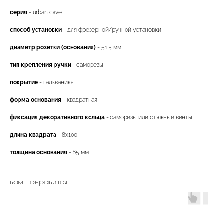
серия
- urban cave
способ установки
- для фрезерной/ручной установки
диаметр розетки (основания)
- 51,5 мм
тип крепления ручки
- саморезы
покрытие
- гальваника
форма основания
- квадратная
фиксация декоративного кольца
- саморезы или стяжные винты
двери.23
длина квадрата
- 8x100
толщина основания
- 65 мм
наши работы
акции
вам понравится
замер
контакты
алюминиевые