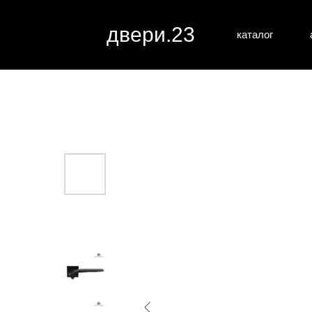
двери.23
каталог
межкомн
все категории