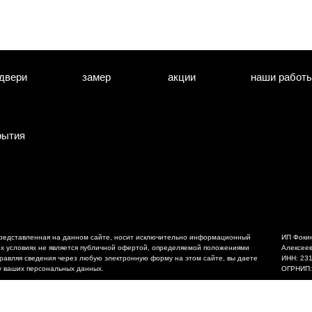
двери
замер
акции
наши работ
рытия
редставленная на данном сайте, носит исключительно информационный
ИП Фоки
ких условиях не является публичной офертой, определяемой положениями
Алексее
правляя сведения через любую электронную форму на этом сайте, вы даете
ИНН: 23
у ваших персональных данных.
ОГРНИП: