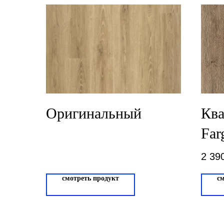
Оригинальный
Ква
Far
Кла
2 39
смотреть продукт
с