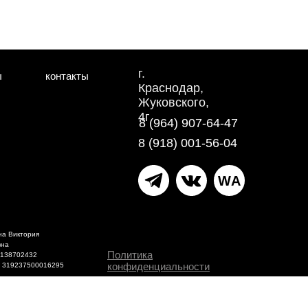
г.
ы
контакты
Краснодар,
Жуковского,
4г
8 (964) 907-64-47
8 (918) 001-56-04
WA
на Виктория
вна
Политика
1138702432
конфиденциальности
 319237500016295