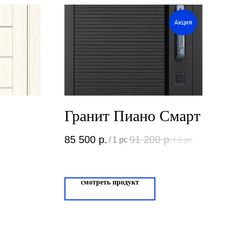
Акция
Гранит Пиано Смарт
85 500
р.
91 200
р.
/
1 pc
/
1 pc
смотреть продукт