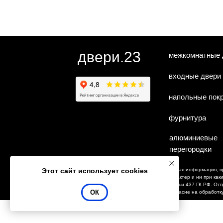
двери.23
межкомнатные 
входные двери
напольные пок
фурнитура
алюминиевые
перегородки
Этот сайт использует cookies
Любая информация, п
Сайт сделан
характер и ни при ка
студией
"Рыба под
статьи 437 ГК РФ. От
ОК
водой"
согласие на обработк