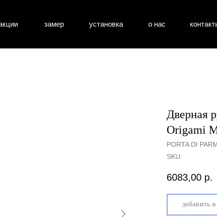
акции
замер
установка
о нас
контакт
атные двери
входные двери
перегоро
Дверная 
Origami М
PORTA DI PAR
SKU:
6083,00
р.
добавить в