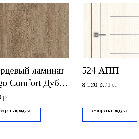
рцевый ламинат
524 АПП
go Comfort Дуб
8 120
р.
/
1 pc
ссик JC18002-1
0
р.
мотреть продукт
смотреть продукт