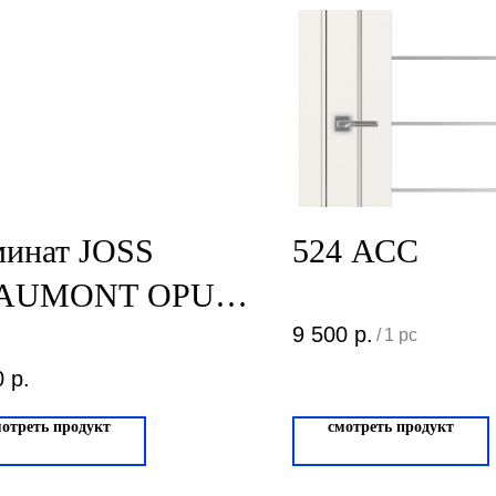
минат JOSS
524 АСС
AUMONT OPUS
риме
9 500
р.
/
1 pc
0
р.
мотреть продукт
смотреть продукт