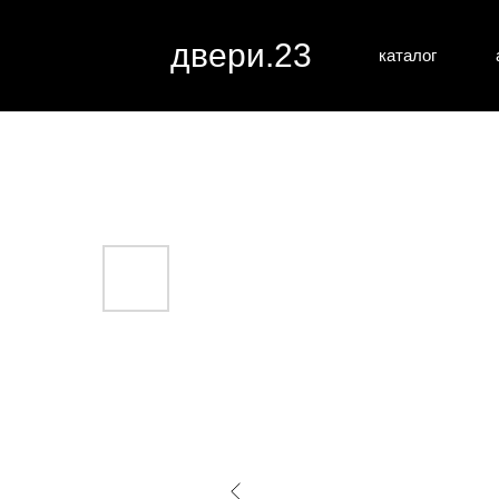
двери.23
каталог
межкомн
все категории