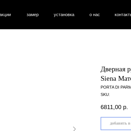
акции
замер
установка
о нас
контакт
атные двери
входные двери
перегоро
Дверная 
Siena Мат
PORTA DI PAR
SKU:
6811,00
р.
добавить в