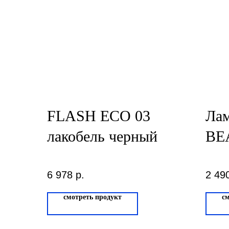
FLASH ECO 03
Ла
лакобель черный
BE
Ме
6 978
р.
2 49
смотреть продукт
с