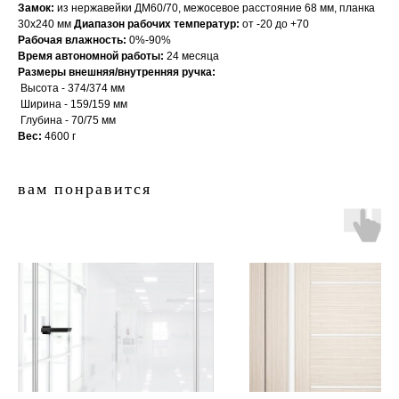
Замок:
из нержавейки ДМ60/70, межосевое расстояние 68 мм, планка
30х240 мм
Диапазон рабочих температур:
от -20 до +70
Рабочая влажность:
0%-90%
Время автономной работы:
24 месяца
Размеры внешняя/внутренняя ручка:
Высота - 374/374 мм
Ширина - 159/159 мм
Глубина - 70/75 мм
Вес:
4600 г
двери.23
вам понравится
наши работы
акции
замер
контакты
алюминиевые
перегородки
фурнитура
межкомнатные двери
входные двери
напольные покрытия