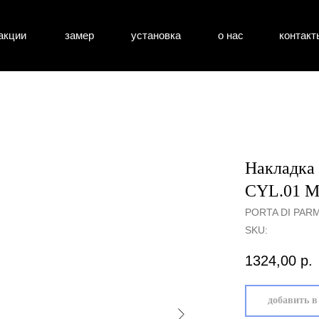
акции
замер
установка
о нас
контакт
атные двери
входные двери
перегоро
Накладка
CYL.01 М
PORTA DI PAR
SKU:
1324,00
р.
добавить в