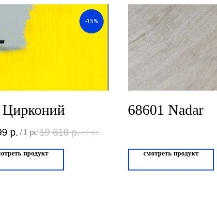
-15%
 Цирконий
68601 Nadar
99
р.
19 618
р.
/
1 pc
/
1 pc
мотреть продукт
смотреть продукт