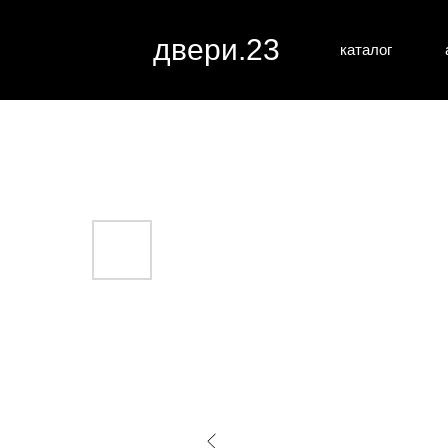
двери.23
каталог
межкомн
все категории