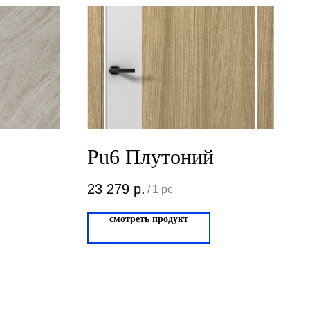
Pu6 Плутоний
23 279
р.
/
1 pc
смотреть продукт