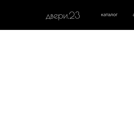
двери.23
каталог
межком
все категории