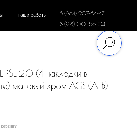
8 (964) 907-64-47
ты
наши работы
дки
напольные покрытия
8 (918) 001-56-04
LIPSE 2.0 (4 накладки в
те) матовый хром AGB (АГБ)
 корзину