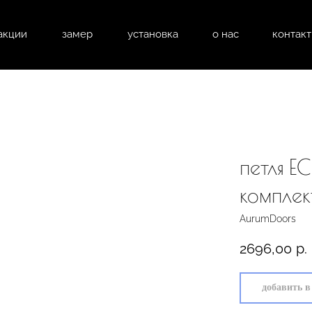
акции
замер
установка
о нас
контак
натные двери
входные двери
перегоро
петля EC
комплек
AurumDoors
2696,00
р.
добавить в